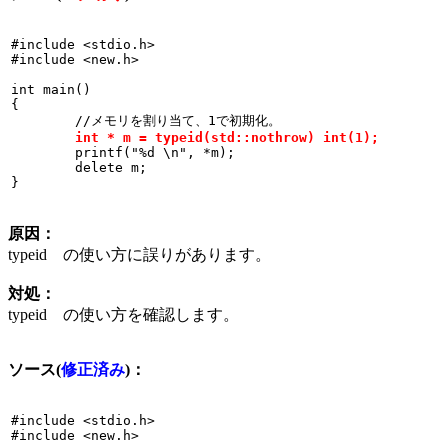
#include <stdio.h>

#include <new.h>

int main() 

{
	//メモリを割り当て、1で初期化。
int * m = typeid(std::nothrow) int(1);
	printf("%d \n", *m);
	delete m;

}
原因：
typeid の使い方に誤りがあります。
対処：
typeid の使い方を確認します。
ソース(
修正済み
)：
#include <stdio.h>

#include <new.h>
