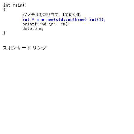
int main() 

{
	//メモリを割り当て、1で初期化。
int * m = new(std::nothrow) int(1);
	printf("%d \n", *m);
	delete m;

}
スポンサード リンク