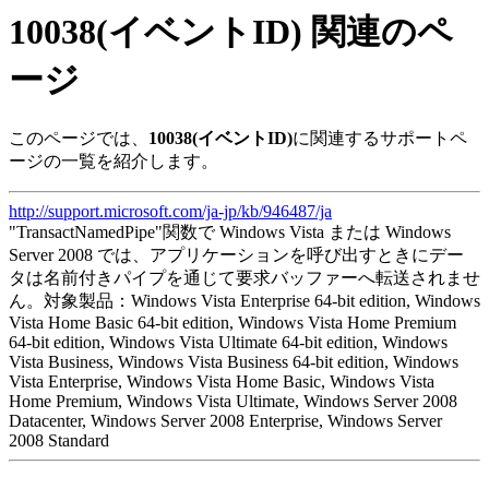
10038(イベントID) 関連のペ
ージ
このページでは、
10038(イベントID)
に関連するサポートペ
ージの一覧を紹介します。
http://support.microsoft.com/ja-jp/kb/946487/ja
"TransactNamedPipe"関数で Windows Vista または Windows
Server 2008 では、アプリケーションを呼び出すときにデー
タは名前付きパイプを通じて要求バッファーへ転送されませ
ん。対象製品：Windows Vista Enterprise 64-bit edition, Windows
Vista Home Basic 64-bit edition, Windows Vista Home Premium
64-bit edition, Windows Vista Ultimate 64-bit edition, Windows
Vista Business, Windows Vista Business 64-bit edition, Windows
Vista Enterprise, Windows Vista Home Basic, Windows Vista
Home Premium, Windows Vista Ultimate, Windows Server 2008
Datacenter, Windows Server 2008 Enterprise, Windows Server
2008 Standard