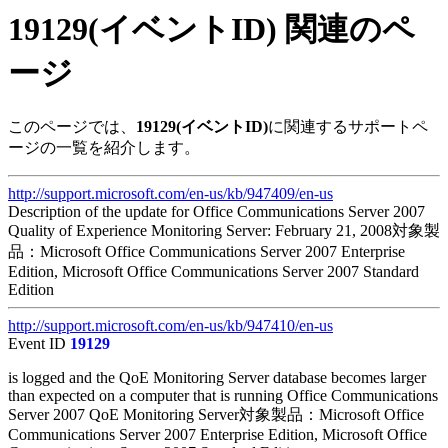
19129(イベントID) 関連のペ
ージ
このページでは、
19129(イベントID)
に関連するサポートペ
ージの一覧を紹介します。
http://support.microsoft.com/en-us/kb/947409/en-us
Description of the update for Office Communications Server 2007
Quality of Experience Monitoring Server: February 21, 2008対象製
品：Microsoft Office Communications Server 2007 Enterprise
Edition, Microsoft Office Communications Server 2007 Standard
Edition
http://support.microsoft.com/en-us/kb/947410/en-us
Event ID
19129
is logged and the QoE Monitoring Server database becomes larger
than expected on a computer that is running Office Communications
Server 2007 QoE Monitoring Server対象製品：Microsoft Office
Communications Server 2007 Enterprise Edition, Microsoft Office