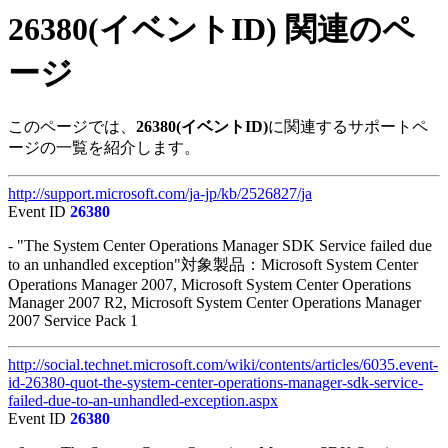
26380(イベントID) 関連のペ
ージ
このページでは、
26380(イベントID)
に関連するサポートペ
ージの一覧を紹介します。
http://support.microsoft.com/ja-jp/kb/2526827/ja
Event ID
26380
- "The System Center Operations Manager SDK Service failed due
to an unhandled exception"対象製品：Microsoft System Center
Operations Manager 2007, Microsoft System Center Operations
Manager 2007 R2, Microsoft System Center Operations Manager
2007 Service Pack 1
http://social.technet.microsoft.com/wiki/contents/articles/6035.event-
id-26380-quot-the-system-center-operations-manager-sdk-service-
failed-due-to-an-unhandled-exception.aspx
Event ID
26380