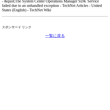
- &quot;The System Center Operations Manager SDK Service
failed due to an unhandled exception - TechNet Articles - United
States (English) - TechNet Wiki
スポンサード リンク
一覧に戻る