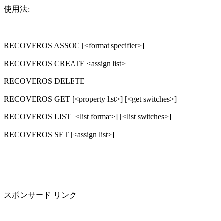
使用法:
RECOVEROS ASSOC [<format specifier>]
RECOVEROS CREATE <assign list>
RECOVEROS DELETE
RECOVEROS GET [<property list>] [<get switches>]
RECOVEROS LIST [<list format>] [<list switches>]
RECOVEROS SET [<assign list>]
スポンサード リンク