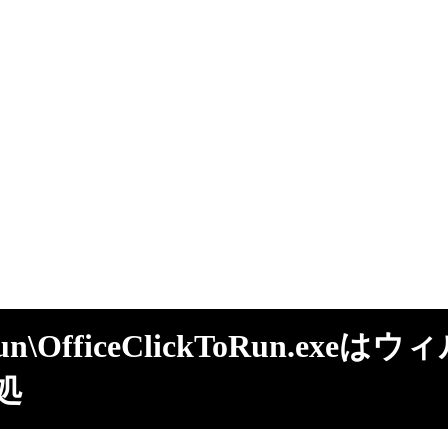
oRun\OfficeClickToRun.
処