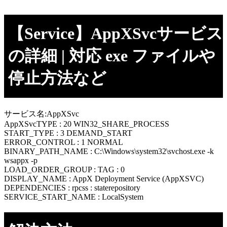
【Service】AppXSvcサービス
の詳細 | 対応 exe ファイルや
停止方法など
サービス名:AppXSvc
AppXSvcTYPE : 20 WIN32_SHARE_PROCESS
START_TYPE : 3 DEMAND_START
ERROR_CONTROL : 1 NORMAL
BINARY_PATH_NAME : C:\Windows\system32\svchost.exe -k
wsappx -p
LOAD_ORDER_GROUP : TAG : 0
DISPLAY_NAME : AppX Deployment Service (AppXSVC)
DEPENDENCIES : rpcss : staterepository
SERVICE_START_NAME : LocalSystem