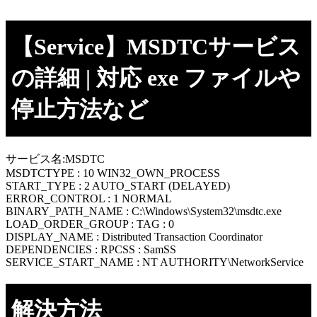
【Service】MSDTCサービス
の詳細 | 対応 exe ファイルや
停止方法など
サービス名:MSDTC
MSDTCTYPE : 10 WIN32_OWN_PROCESS
START_TYPE : 2 AUTO_START (DELAYED)
ERROR_CONTROL : 1 NORMAL
BINARY_PATH_NAME : C:\Windows\System32\msdtc.exe
LOAD_ORDER_GROUP : TAG : 0
DISPLAY_NAME : Distributed Transaction Coordinator
DEPENDENCIES : RPCSS : SamSS
SERVICE_START_NAME : NT AUTHORITY\NetworkService
解決方法